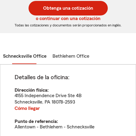
postal
postal
Obtenga una cotización
de
de
5
5
o continuar con una cotización
dígitos
dígitos
Todas las cotizaciones y documentos serán proporcionados en inglés.
Schnecksville Office
Bethlehem Office
Detalles de la oficina:
Dirección física:
4155 Independence Drive Ste 4B
Schnecksville
,
PA
18078-2593
Cómo llegar
Punto de referencia:
Allentown - Bethlehem - Schnecksville