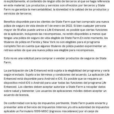
ni explícitamente, el contenido de ningún sitio de terceros al que se haga referencia
en este material. Los productos y servicios son ofrecidos por terceros y State
Farm no garantiza la mercantabilidad, la idoneidad ni la calidad de los productos y
servicios de terceros.
Beneficio disponible para los clientes de State Farm que han comprado una nueva
póliza de seguro de vida desde el 1 de enero de 2022. Si bien cualquier persona
mayor de 18 años puede unirse a Life Enhanced, es posible que ciertas funciones
de la aplicación, incluyendo las recompensas, no estén disponibles a menos que
tengas una póliza de seguro de vida elegible de State Farm.En este momento, los
titulares de póliza en Florida y New York no son elegibles para el programa
completo.Ten en cuenta que algunos titulares de póliza pueden experimentar un
retraso antes de que una nueva póliza sea elegible para recompensas.
Esto no es una solicitud para comprar o vender productos de seguros de State
Farm.
La participación de Life Enhanced está sujeta a la elegibilidad del programa y varía
según el estado. Sujeto a los términos y condiciones del acuerdo. La aplicación Life
Enhanced está disponible para Android e iOS. Es posible que se requiera un
dispositivo móvil iOS o Android para usar todas las funciones del programa Life
Enhanced. Los clientes deben aceptar autorizar a State Farm a recopilar datos
sobre salud y bienestar. Los usuarios de aplicaciones móviles deben aceptar un
acuerdo de licencia.
De conformidad con la ley de impuestos pertinente, State Farm puede enviarte y
presentar ante el Servicio de Impuestos Internos y/u otra autoridad de impuestos
aplicable un Formulario 1099-MISC (ingresos misceláneos) por el canje de