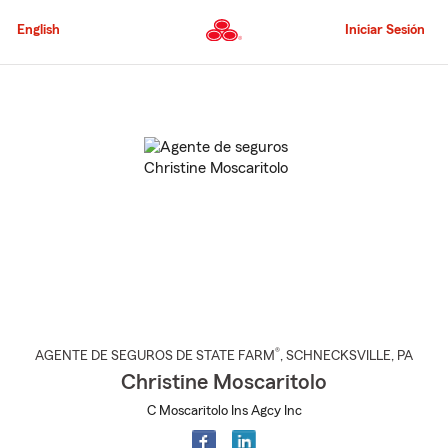
Pasar
al
English
Iniciar Sesión
contenido
principal
Comienzo
del
contenido
principal
®
AGENTE DE SEGUROS DE STATE FARM
,
SCHNECKSVILLE
, PA
Christine Moscaritolo
C Moscaritolo Ins Agcy Inc