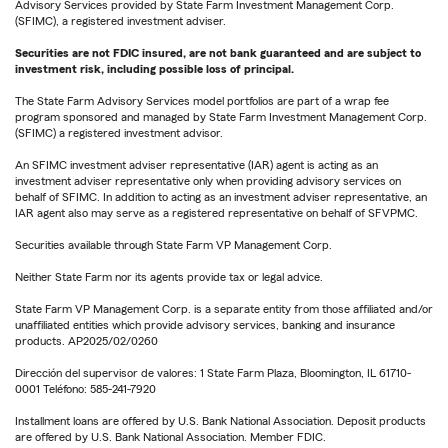
Advisory Services provided by State Farm Investment Management Corp.
(SFIMC), a registered investment adviser.
Securities are not FDIC insured, are not bank guaranteed and are subject to
investment risk, including possible loss of principal.
The State Farm Advisory Services model portfolios are part of a wrap fee
program sponsored and managed by State Farm Investment Management Corp.
(SFIMC) a registered investment advisor.
An SFIMC investment adviser representative (IAR) agent is acting as an
investment adviser representative only when providing advisory services on
behalf of SFIMC. In addition to acting as an investment adviser representative, an
IAR agent also may serve as a registered representative on behalf of SFVPMC.
Securities available through State Farm VP Management Corp.
Neither State Farm nor its agents provide tax or legal advice.
State Farm VP Management Corp. is a separate entity from those affiliated and/or
unaffiliated entities which provide advisory services, banking and insurance
products. AP2025/02/0260
Dirección del supervisor de valores: 1 State Farm Plaza, Bloomington, IL 61710-
0001 Teléfono: 585-241-7920
Installment loans are offered by U.S. Bank National Association. Deposit products
are offered by U.S. Bank National Association. Member FDIC.