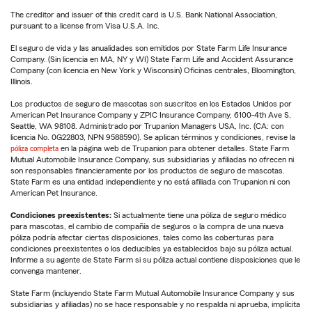
The creditor and issuer of this credit card is U.S. Bank National Association,
pursuant to a license from Visa U.S.A. Inc.
El seguro de vida y las anualidades son emitidos por State Farm Life Insurance
Company. (Sin licencia en MA, NY y WI) State Farm Life and Accident Assurance
Company (con licencia en New York y Wisconsin) Oficinas centrales, Bloomington,
Illinois.
Los productos de seguro de mascotas son suscritos en los Estados Unidos por
American Pet Insurance Company y ZPIC Insurance Company, 6100-4th Ave S,
Seattle, WA 98108. Administrado por Trupanion Managers USA, Inc. (CA: con
licencia No. 0G22803, NPN 9588590). Se aplican términos y condiciones, revise la
póliza completa
en la página web de Trupanion para obtener detalles. State Farm
Mutual Automobile Insurance Company, sus subsidiarias y afiliadas no ofrecen ni
son responsables financieramente por los productos de seguro de mascotas.
State Farm es una entidad independiente y no está afiliada con Trupanion ni con
American Pet Insurance.
Condiciones preexistentes:
Si actualmente tiene una póliza de seguro médico
para mascotas, el cambio de compañía de seguros o la compra de una nueva
póliza podría afectar ciertas disposiciones, tales como las coberturas para
condiciones preexistentes o los deducibles ya establecidos bajo su póliza actual.
Informe a su agente de State Farm si su póliza actual contiene disposiciones que le
convenga mantener.
State Farm (incluyendo State Farm Mutual Automobile Insurance Company y sus
subsidiarias y afiliadas) no se hace responsable y no respalda ni aprueba, implícita