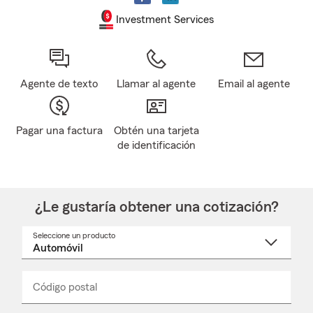
Investment Services
Agente de texto
Llamar al agente
Email al agente
Pagar una factura
Obtén una tarjeta
de identificación
¿Le gustaría obtener una cotización?
Seleccione un producto
Seleccione
un
nombre
de
producto
del
Código postal
Ingresa
Ingresa
_____
menú
un
un
desplegable
código
código